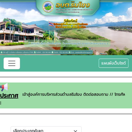
แผนผังเว็บไซต์
ประกาศ
ยินดีต้อนรับเข้าสู่องค์การบริหารส่วนตำบลริมโขง ติดต่อสอบถาม // โทรศัพ
: