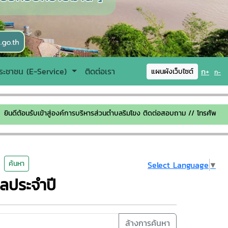
ระชาชน (E-Service)
ติดต่อเรา
ก+
แผนผังเว็บไซต์
ก-
้อนรับเข้าสู่องค์การบริหารส่วนตำบลริมโขง ติดต่อสอบถาม // โทรศัพท์ 053-
ค้นหา
Select Language
▼
ลประจำปี
ล้างการค้นหา