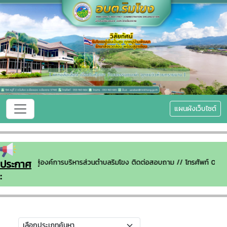
แผนผังเว็บไซต์
ประกาศ
ดีต้อนรับเข้าสู่องค์การบริหารส่วนตำบลริมโขง ติดต่อสอบถาม // โทรศัพท์ 0
: